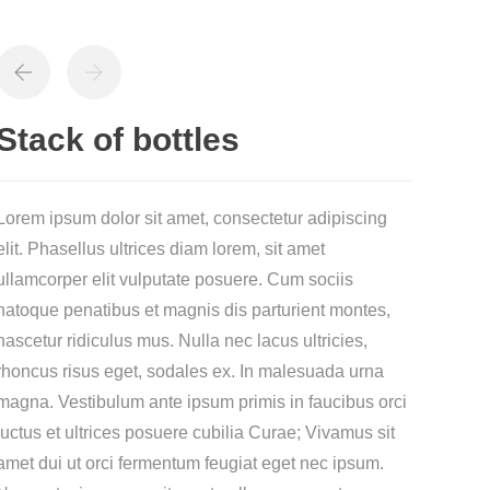
Stack of bottles
Lorem ipsum dolor sit amet, consectetur adipiscing
elit. Phasellus ultrices diam lorem, sit amet
ullamcorper elit vulputate posuere. Cum sociis
natoque penatibus et magnis dis parturient montes,
nascetur ridiculus mus. Nulla nec lacus ultricies,
rhoncus risus eget, sodales ex. In malesuada urna
magna. Vestibulum ante ipsum primis in faucibus orci
luctus et ultrices posuere cubilia Curae; Vivamus sit
amet dui ut orci fermentum feugiat eget nec ipsum.