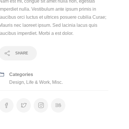
Nam est mi, congue sit amet nulla non, egestas
imperdiet nulla. Vestibulum ante ipsum primis in
faucibus orci luctus et ultrices posuere cubilia Curae;
Mauris nec laoreet ipsum. Sed lacinia lacus quis
faucibus imperdiet. Morbi a est dolor.
SHARE
Categories
Design
,
Life & Work
,
Misc.