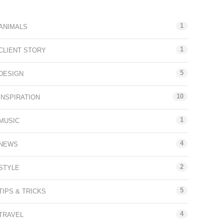
Categories
1
ANIMALS
1
CLIENT STORY
5
DESIGN
10
INSPIRATION
1
MUSIC
4
NEWS
2
STYLE
5
TIPS & TRICKS
4
TRAVEL