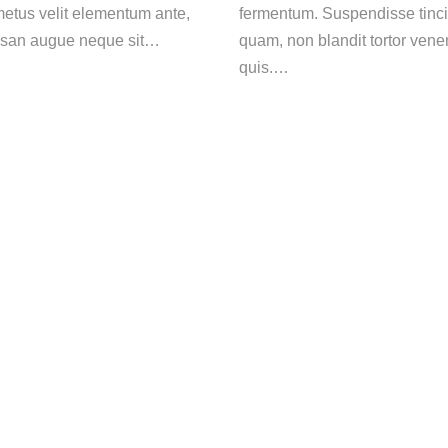
 metus velit elementum ante,
fermentum. Suspendisse tinci
san augue neque sit…
quam, non blandit tortor vene
quis.…
Επικοινωνία
Ναυαρίνου 40, Χαλάνδρι, 15232
2114100111, 6937049620
vassileios.oikonomidis@gmail.com