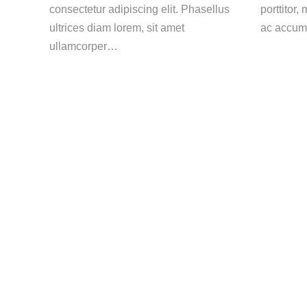
consectetur adipiscing elit. Phasellus
porttitor,
ultrices diam lorem, sit amet
ac accum
ullamcorper…
Eιδικός νευροχειρουργός κρανίου και σπονδυλικής
στήλης ενηλίκων και παίδων.