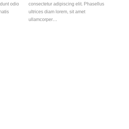
dunt odio
consectetur adipiscing elit. Phasellus
natis
ultrices diam lorem, sit amet
ullamcorper…
Follow us