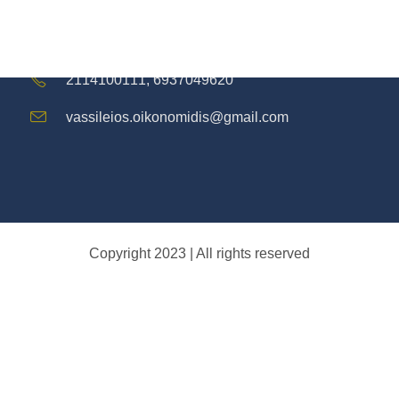
Ναυαρίνου 40, Χαλάνδρι, 15232
2114100111, 6937049620
vassileios.oikonomidis@gmail.com
Copyright 2023 | All rights reserved