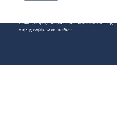
Eιδικός νευροχειρουργός κρανίου και σπονδυλικής
στήλης ενηλίκων και παίδων.