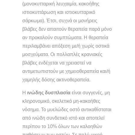
(μονοκυτταρική λευχαιμία, κακοήθης
ιστιοκυττάρωση και ιστιοκυτταρικό
σάρκωμα). Έτσι, συχνά οι μονήρεις
βλάβες δεν απαιτούν θεραπεία παρά μόνο
αν προκαλούν συμπτώματα. Η θεραπεία
περιλαμβάνει απόξεση με/ή χωρίς οστικά
μοσχεύματα. Οι πολλαπλές κρανιακές
βλάβες ενδέχεται να χρειαστεί να
αντιμετωπιστούν με χημειοθεραπεία και/ή
χαμηλής δόσης ακτινοθεραπεία.
Η
ινώδης δυσπλασία
είναι συγγενές, μη
κληρονομικό, σκελετικό μη-κακοήθες
νόσημα. Το μυελώδες οστό αντικαθίσταται
από ινώδη συνδετικό ιστό και αποτελεί
περίπου το 10% όλων των καλοηθών
παθήσεων των οστών. Σε πολύ μικρό